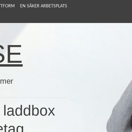
ATTFORM
EN SÄKER ARBETSPLATS
SE
 mer
t laddbox
etag