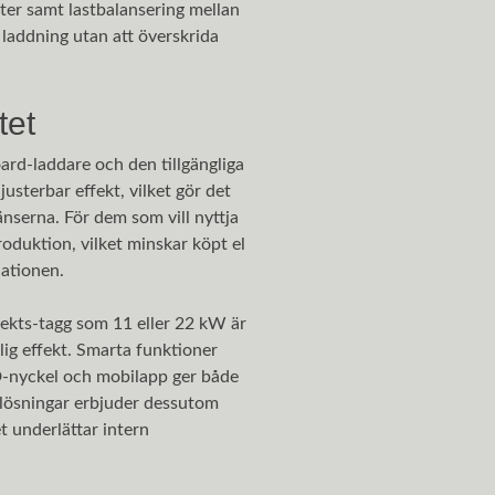
kter samt lastbalansering mellan
 laddning utan att överskrida
tet
ard-laddare och den tillgängliga
sterbar effekt, vilket gör det
nserna. För dem som vill nyttja
roduktion, vilket minskar köpt el
lationen.
fekts-tagg som 11 eller 22 kW är
rlig effekt. Smarta funktioner
D-nyckel och mobilapp ger både
slösningar erbjuder dessutom
t underlättar intern