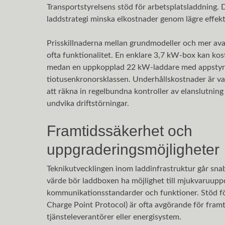
Transportstyrelsens stöd för arbetsplatsladdning
laddstrategi minska elkostnader genom lägre effek
Prisskillnaderna mellan grundmodeller och mer ava
ofta funktionalitet. En enklare 3,7 kW-box kan kost
medan en uppkopplad 22 kW-laddare med appstyrni
tiotusenkronorsklassen. Underhållskostnader är vanl
att räkna in regelbundna kontroller av elanslutning 
undvika driftstörningar.
Framtidssäkerhet och
uppgraderingsmöjligheter
Teknikutvecklingen inom laddinfrastruktur går snab
värde bör laddboxen ha möjlighet till mjukvaru­upp
kommunikationsstandarder och funktioner. Stöd 
Charge Point Protocol) är ofta avgörande för fram
tjänsteleverantörer eller energisystem.