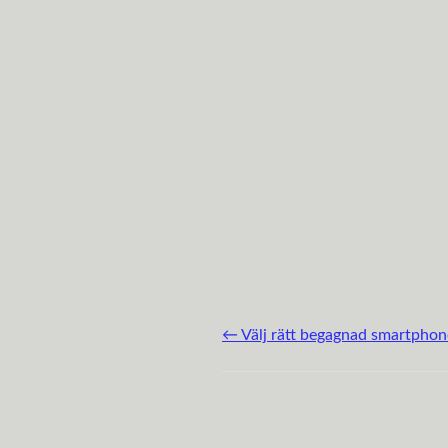
←
Välj rätt begagnad smartphon
Post navigation