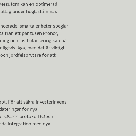
. Dessutom kan en optimerad
tuttag under höglasttimmar.
ncerade, smarta enheter speglar
a från ett par tusen kronor,
ng och lastbalansering kan nå
igtvis låga, men det är viktigt
och jordfelsbrytare för att
bt. För att säkra investeringens
dateringar för nya
för OCPP-protokoll (Open
tida integration med nya