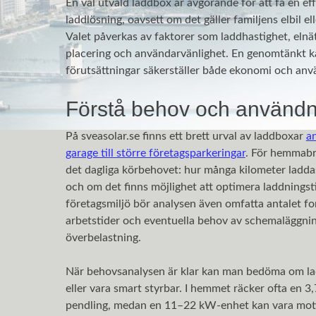
En väl utvald laddbox är avgörande för att få en ef
laddlösning, oavsett om det gäller familjens elbil el
Valet påverkas av faktorer som laddhastighet, elnät
placering och användarvänlighet. En genomtänkt k
förutsättningar säkerställer både ekonomi och anv
Förstå behov och använd
På sveasolar.se finns ett brett urval av laddboxar
an
garage till större företagsparkeringar
. För hemmabru
det dagliga körbehovet: hur många kilometer ladda
och om det finns möjlighet att optimera laddningsti
företagsmiljö bör analysen även omfatta antalet fo
arbetstider och eventuella behov av schemaläggnin
överbelastning.
När behovsanalysen är klar kan man bedöma om lad
eller vara smart styrbar. I hemmet räcker ofta en 
pendling, medan en 11–22 kW-enhet kan vara moti