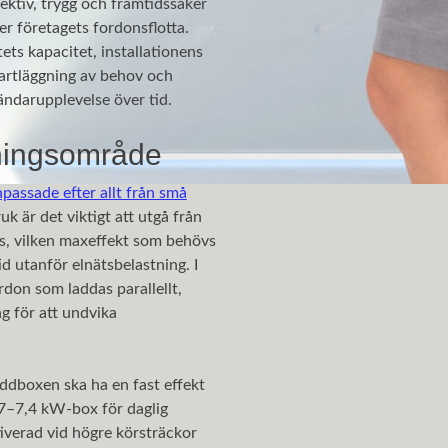
fektiv, trygg och framtidssäker
ler företagets fordonsflotta.
ets kapacitet, installationens
artläggning av behov och
ändarupplevelse över tid.
ningsområde
passade efter allt från små
k är det viktigt att utgå från
s, vilken maxeffekt som behövs
d utanför elnätsbelastning. I
rdon som laddas parallellt,
g för att undvika
dboxen ska ha en fast effekt
3,7–7,4 kW-box för daglig
verad vid högre körsträckor