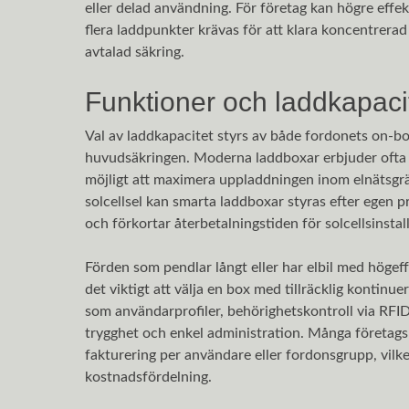
eller delad användning. För företag kan högre effe
flera laddpunkter krävas för att klara koncentrerad
avtalad säkring.
Funktioner och laddkapaci
Val av laddkapacitet styrs av både fordonets on-bo
huvudsäkringen. Moderna laddboxar erbjuder ofta ju
möjligt att maximera uppladdningen inom elnätsgrä
solcellsel kan smarta laddboxar styras efter egen p
och förkortar återbetalningstiden för solcellsinstal
Förden som pendlar långt eller har elbil med högef
det viktigt att välja en box med tillräcklig kontinue
som användarprofiler, behörighetskontroll via RFI
trygghet och enkel administration. Många företag
fakturering per användare eller fordonsgrupp, vilke
kostnadsfördelning.