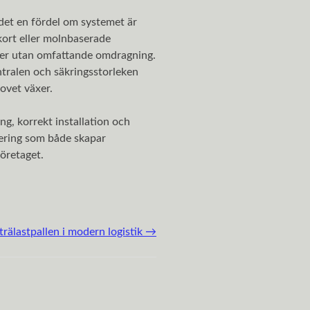
 det en fördel om systemet är
kort eller molnbaserade
heter utan omfattande omdragning.
ntralen och säkringsstorleken
ovet växer.
g, korrekt installation och
tering som både skapar
företaget.
trälastpallen i modern logistik
→