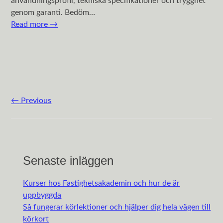
användningsprofil, tekniska specifikationer och trygghet
genom garanti. Bedöm…
Read more
→
←
Previous
Post navigation
Senaste inläggen
Kurser hos Fastighetsakademin och hur de är
uppbyggda
Så fungerar körlektioner och hjälper dig hela vägen till
körkort